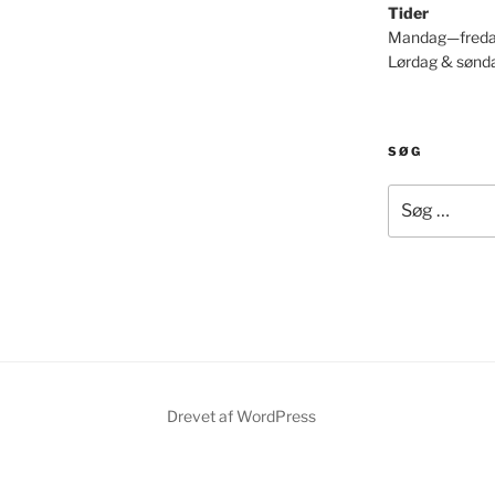
Tider
Mandag—freda
Lørdag & sønd
SØG
Søg
efter:
Drevet af WordPress