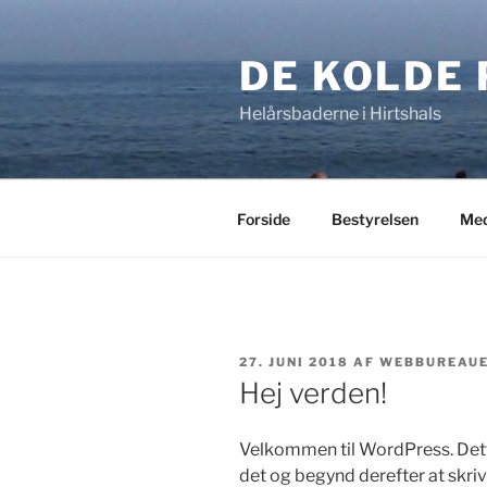
Videre
til
DE KOLDE 
indhold
Helårsbaderne i Hirtshals
Forside
Bestyrelsen
Med
UDGIVET
27. JUNI 2018
AF
WEBBUREAUE
DEN
Hej verden!
Velkommen til WordPress. Dette 
det og begynd derefter at skriv